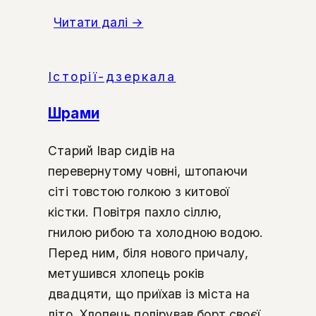
Читати далі
→
Історії-дзеркала
Шрами
Старий Івар сидів на
перевернутому човні, штопаючи
сіті товстою голкою з китової
кістки. Повітря пахло сіллю,
гнилою рибою та холодною водою.
Перед ним, біля нового причалу,
метушився хлопець років
двадцяти, що приїхав із міста на
літо. Хлопець полірував борт своєї