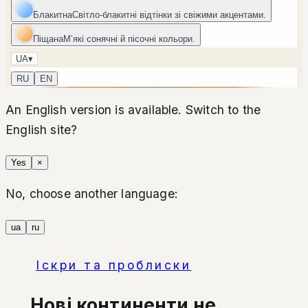
Блакитна
Світло-блакитні відтінки зі свіжими акцентами.
Піщана
Мʼякі сонячні й пісочні кольори.
UA
▾
RU
EN
An English version is available. Switch to the
English site?
Yes
×
No, choose another language:
ua
ru
Іскри та проблиски
Нові континенти не