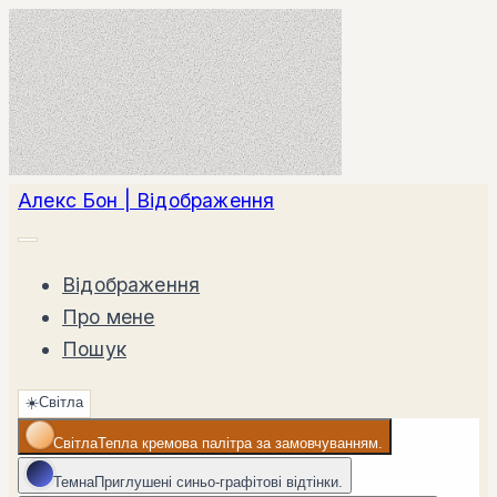
Алекс Бон | Відображення
Відображення
Про мене
Пошук
☀️
Світла
Світла
Тепла кремова палітра за замовчуванням.
Темна
Приглушені синьо-графітові відтінки.