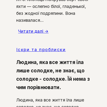
яхти — ослепно білої, гладенької,
без жодної подряпини. Вона
називалася...
Читати далі
→
Іскри та проблиски
Людина, яка все життя їла
лише солодке, не знає, що
солодке - солодке. Їй нема з
чим порівнювати.
Людина, яка все життя їла лише
солодке, не знає, що солодке -